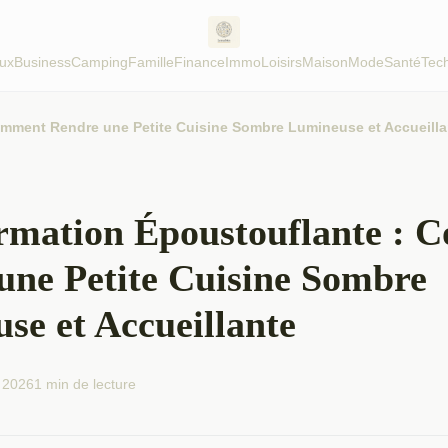
ux
Business
Camping
Famille
Finance
Immo
Loisirs
Maison
Mode
Santé
Tec
omment Rendre une Petite Cuisine Sombre Lumineuse et Accueilla
rmation Époustouflante :
une Petite Cuisine Sombre
se et Accueillante
 2026
1 min de lecture