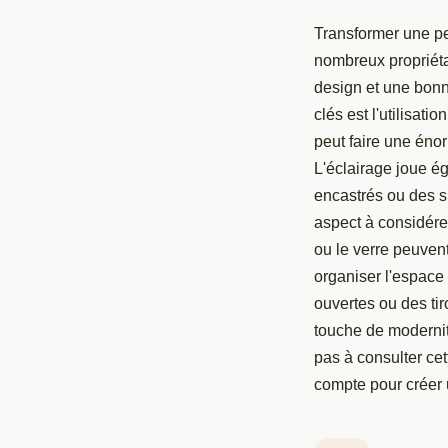
Transformer une pe
nombreux propriéta
design et une bonn
clés est l'utilisat
peut faire une énor
L'éclairage joue ég
encastrés ou des s
aspect à considére
ou le verre peuvent
organiser l'espace
ouvertes ou des tir
touche de modernité
pas à consulter ce
compte pour créer u