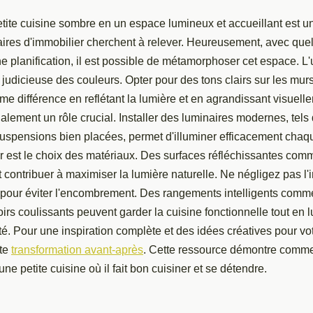
tite cuisine sombre en un espace lumineux et accueillant est un
ires d'immobilier cherchent à relever. Heureusement, avec que
e planification, il est possible de métamorphoser cet espace. L
ion judicieuse des couleurs. Opter pour des tons clairs sur les mur
me différence en reflétant la lumière et en agrandissant visuell
alement un rôle crucial. Installer des luminaires modernes, tels
uspensions bien placées, permet d'illuminer efficacement chaqu
r est le choix des matériaux. Des surfaces réfléchissantes comm
 contribuer à maximiser la lumière naturelle. Ne négligez pas l
 pour éviter l'encombrement. Des rangements intelligents comm
oirs coulissants peuvent garder la cuisine fonctionnelle tout en 
. Pour une inspiration complète et des idées créatives pour votr
tte
transformation avant-après
. Cette ressource démontre comme
ne petite cuisine où il fait bon cuisiner et se détendre.