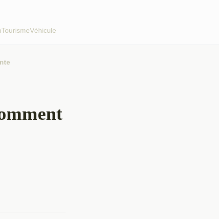
h
Tourisme
Véhicule
nte
 Comment