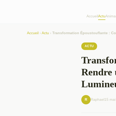
Accueil
Actu
Anima
Accueil
›
Actu
›
Transformation Époustouflante : C
ACTU
Transfo
Rendre 
Lumineu
Raphael
15 mai
R