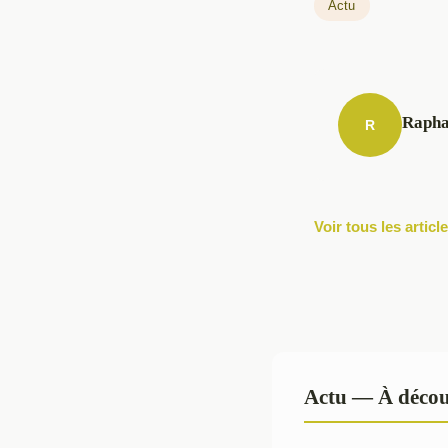
Actu
Rapha
R
Voir tous les artic
Actu — À décou