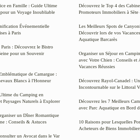
ice en Famille : Guide Ultime
Découvrez le Top 4 des Cabine
s pour un Voyage Inoubliable
Promoteurs Immobiliers à Sète 
anification Événementielle
Les Meilleurs Spots de Canyon
ses à Paris
Découvrir lors de vos Vacance
Aquatique Barcarès
 Paris : Découvrez le Bistro
Seine pour un Souvenir
Organiser un Séjour en Campi
avec Votre Chien : Conseils et
Vacances Réussies
 Emblématique de Camargue :
hevaux Blancs à l'Honneur
Découvrez Rayol-Canadel : Un
Incontournable sur le Littoral V
 Ultime du Camping en
t Paysages Naturels à Explorer
Découvrez les 7 Meilleurs Ca
avec Parc Aquatique en Bord d
rganiser un Dîner Romantique
ine : Conseils & Astuces
10 Raisons pour Lesquelles Por
Acheteurs de Biens Immobilier
nsulter un Avocat dans le Var