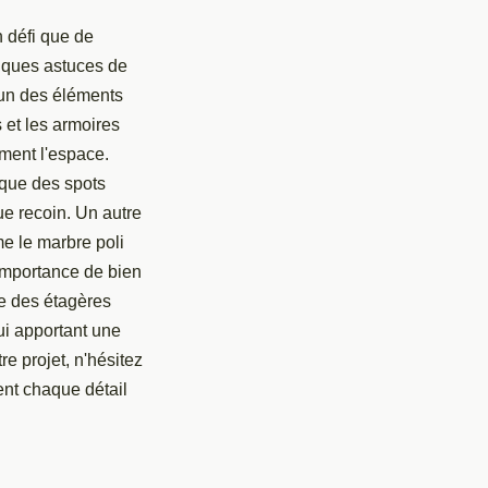
 défi que de
lques astuces de
'un des éléments
s et les armoires
ement l'espace.
 que des spots
e recoin. Un autre
e le marbre poli
'importance de bien
e des étagères
lui apportant une
e projet, n'hésitez
nt chaque détail